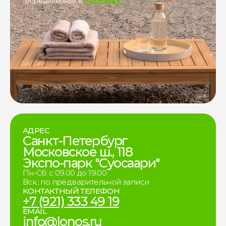
определённых в
Политике
АДРЕС
Санкт-Петербург
Московское ш., 118
Экспо-парк "Суосаари"
Пн-Сб: с 09.00 до 19.00
Вск.: по предварительной записи
КОНТАКТНЫЙ ТЕЛЕФОН
+7 (921) 333 49 19
EMAIL
info@lonos.ru